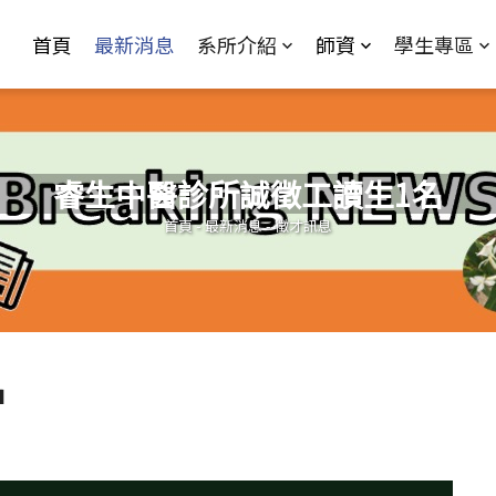
Jump to Main content
Jump to Navigation
首頁
最新消息
系所介紹
師資
學生專區
睿生中醫診所誠徵工讀生1名
您在這裡
首頁
-
最新消息
-
徵才訊息
名