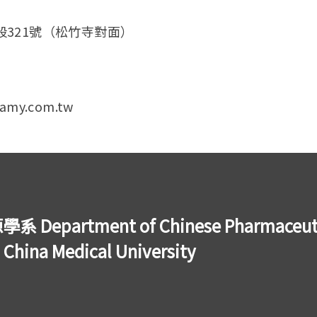
二段321號（松竹寺對面）
amy.com.tw
tment of Chinese Pharmaceutica
 China Medical University