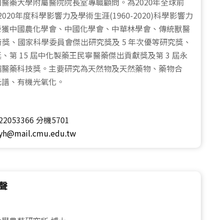
醫藥大學附屬醫院院長室專職顧問。為2020年全球前
020年度科學影響力及學術生涯(1960-2020)科學影響力
榮獲中國農化學會、中國化學會、中華林學會、傳統獸醫
學術獎、國家科學委員會傑出研究獎及 5 年次優等研究獎、
、第 15 屆中化製藥王民寧醫藥傑出貢獻獎及第 3 屆永
越醫藥科技獎。主要研究為天然物及天然藥物、藥物合
光譜、有機光氧化。
)22053366 分機5701
yh@mail.cmu.edu.tw
新聲