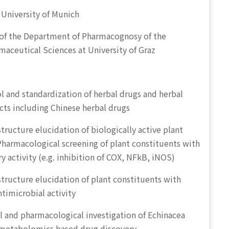
iversity of Munich
he Department of Pharmacognosy of the
rmaceutical Sciences at University of Graz
l and standardization of herbal drugs and herbal
ts including Chinese herbal drugs
tructure elucidation of biologically active plant
harmacological screening of plant constituents with
y activity (e.g. inhibition of COX, NFkB, iNOS)
structure elucidation of plant constituents with
ntimicrobial activity
 and pharmacological investigation of Echinacea
 metabolomics based drug discovery