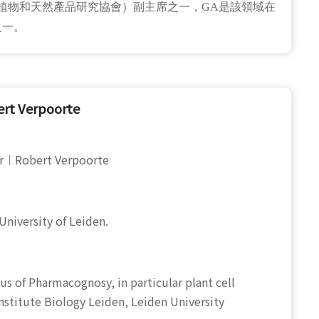
植物和天然產品研究協會）副主席之一，GA是該領域在
之一。
t Verpoorte
sor︱Robert Verpoorte
University of Leiden.
us of Pharmacognosy, in particular plant cell
nstitute Biology Leiden, Leiden University