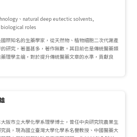
chnology、natural deep eutectic solvents,
 biological roles
 教授是國際知名的生藥學家，從天然物、植物細胞二次代謝產
學的研究，著墨甚多，著作無數。其目前也是傳統醫藥類
族藥理學主编，對於提升傳統醫藥文章的水準，貢獻良
悅雄
本大阪市立大學化學系理學博士，曾任中央研究院農業生
研究員，現為國立臺灣大學化學系名譽教授、中國醫藥大