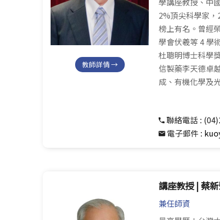
學講座教授、中國
2%頂尖科學家，2
榜上有名。曾經
學會伏羲等 4 
杜聰明博士科學獎
教師詳情 →
信製藥李天德卓
成、有機化學及
聯絡電話 :
(04
電子郵件 :
kuo
講座教授 | 蔡
兼任師資