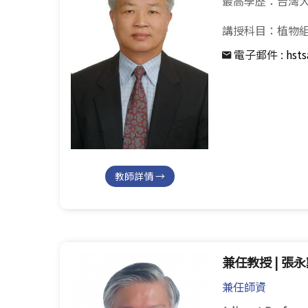
最高學歷：台灣
講授科目：植物
電子郵件 :
hst
教師詳情 →
兼任教授 | 張
兼任師資