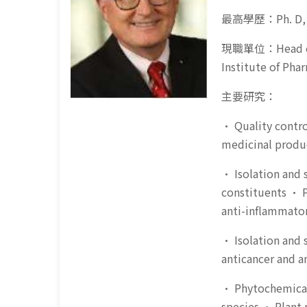
最高學歷：Ph. D, Un
現職單位：Head of t
Institute of Pha
主要研究：
• Quality contro
medicinal produc
• Isolation and s
constituents • P
anti-inflammator
• Isolation and 
anticancer and a
• Phytochemical
species • Plant