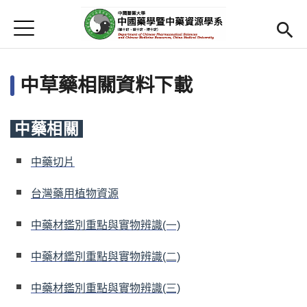
Jump to Main content
Jump to Navigation
首頁
首頁
中草藥相關資料下載
最新消息
Open submenu (系所介紹)
系所介紹
中藥相關
師資
Open subm
中藥切片
Open submenu (學生專區)
學生專區
台灣藥用植物資源
活動集錦
中藥材鑑別重點與實物辨識
(一)
Open submenu (相關資源)
相關資源
中藥材鑑別重點與實物辨識
(二)
Open submenu (English)
English
中藥材鑑別重點與實物辨識
(三)