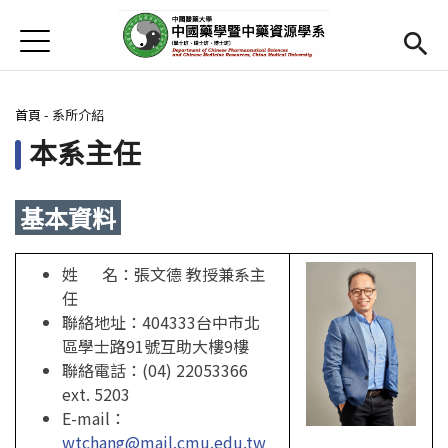
Jump to Main content
Jump to Navigation
首頁
首頁
您在這裡
首頁
-
系所介紹
最新消息
本系主任
Open submenu (系所介紹)
系所介紹
基本資料
師資
Open subm
Open submenu (學生專區)
學生專區
姓 名：張文德 教授兼系主
任
活動集錦
聯絡地址：404333台中市北
區學士路91號互助大樓9樓
Open submenu (相關資源)
相關資源
聯絡電話：(04) 22053366
ext. 5203
Open submenu (English)
English
E-mail：
wtchang@mail.cmu.edu.tw