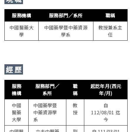
服務機構
服務部門／系所
職稱
中國醫藥大
中國藥學暨中藥資源
教授兼系主
學
學系
任
經 歷
服務
服務部門／
職
起訖年月
(西元
機構
系所
稱
年/月)
中國
中國藥學暨
教
自
醫藥
中藥資源學
授
112/08/01 迄
大學
系
今
中國醫
立夫中醫藥
副
自 111/03/01