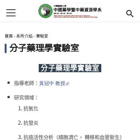
Jump to Main content
Jump to Navigation
首頁
首頁
您在這裡
首頁
-
系所介紹
-
實驗室
最新消息
分子藥理學實驗室
Open submenu (系所介紹)
系所介紹
師資
Open subm
分子藥理學實驗室
Open submenu (學生專區)
學生專區
(link is external)
指導老師：
黃冠中 教授
活動集錦
研究領域：
抗氧化
Open submenu (相關資源)
相關資源
抗發炎
Open submenu (English)
English
抗癌活性分析（細胞凋亡， 轉移和血管新生）