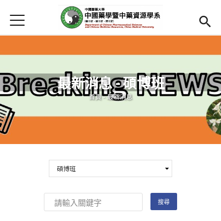
Jump to Main content
Jump to Navigation
首頁
首頁
最新消息
最新消息 - 碩博班
Open submenu (系所介紹)
系所介紹
您在這裡
首頁
-
最新消息
師資
Open subm
Open submenu (學生專區)
學生專區
活動集錦
Open submenu (相關資源)
相關資源
Open submenu (English)
English