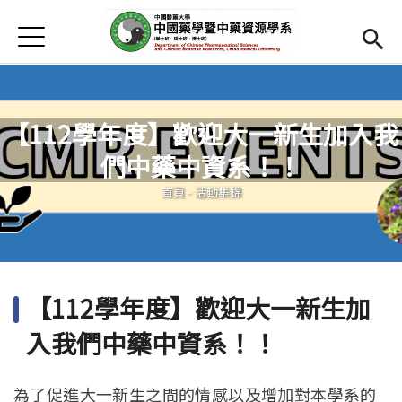
Jump to Main content
Jump to Navigation
首頁
首頁
最新消息
【112學年度】歡迎大一新生加入我
Open submenu (系所介紹)
系所介紹
們中藥中資系！！
您在這裡
師資
Open subm
首頁
-
活動集錦
Open submenu (學生專區)
學生專區
活動集錦
【112學年度】歡迎大一新生加
Open submenu (相關資源)
相關資源
入我們中藥中資系！！
Open submenu (English)
English
為了促進大一新生之間的情感以及增加對本學系的